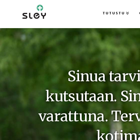
TUTUSTU
Sinua tarv
kutsutaan. Si
varattuna. Te
kotima