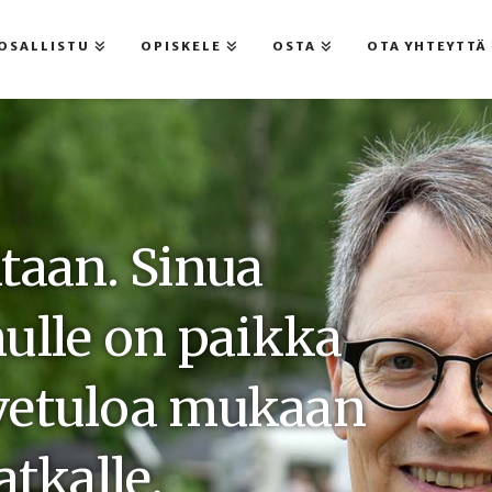
OSALLISTU
OPISKELE
OSTA
OTA YHTEYTTÄ
itaan. Sinua
nulle on paikka
rvetuloa mukaan
tkalle.