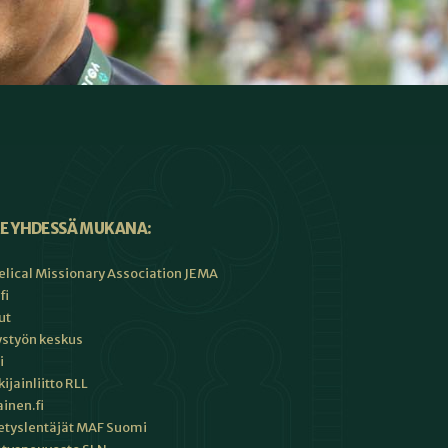
E YHDESSÄ MUKANA:
lical Missionary Association JEMA
fi
ut
ystyön keskus
i
jainliitto RLL
inen.fi
tyslentäjät MAF Suomi