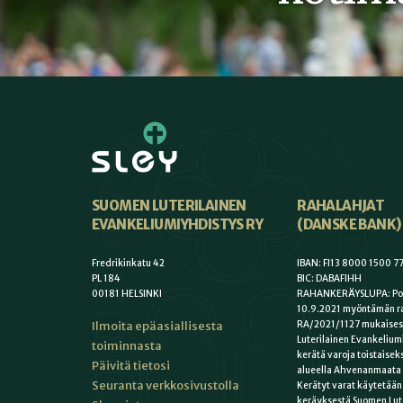
SUOMEN LUTERILAINEN
RAHALAHJAT
EVANKELIUMIYHDISTYS RY
(DANSKE BANK)
Fredrikinkatu 42
IBAN: FI13 8000 1500 7
PL 184
BIC: DABAFIHH
00181 HELSINKI
RAHANKERÄYSLUPA: Poli
10.9.2021 myöntämän r
Ilmoita epäasiallisesta
RA/2021/1127 mukaises
Luterilainen Evankelium
toiminnasta
kerätä varoja toistaise
Päivitä tietosi
alueella Ahvenanmaata 
Seuranta verkkosivustolla
Kerätyt varat käytetää
keräyksestä Suomen Lut