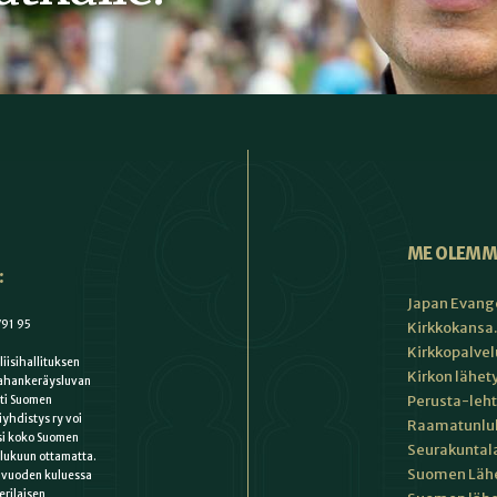
ME OLEMM
:
Japan Evange
791 95
Kirkkokansa.
Kirkkopalvel
isihallituksen
Kirkon lähet
ahankeräysluvan
Perusta-leht
ti Suomen
iyhdistys ry voi
Raamatunluki
ksi koko Suomen
Seurakuntala
lukuun ottamatta.
Suomen Lähe
n vuoden kuluessa
erilaisen