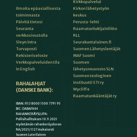
Kirkkopalvelut
Kirkon lähetystyön
Ilmoita epäasiallisesta
keskus
toiminnasta
Perusta-lehti
Päivitä tietosi
Raamatunlukijainliitto
Seuranta
RLL
verkkosivustolla
Seurakuntalainen.fi
Sleyn intra
Suomen Lähetyslentäjät
Turvaposti
MAF Suomi
Rekisteriseloste
Suomen
Verkkopalveluiden tila
lähetysneuvosto SLN
In English
Suomen teologinen
instituutti STI ry
RAHALAHJAT
Wycliffe
(DANSKE BANK):
Raamatunkääntäjät ry
IBAN: FI13 8000 1500 7791 95
BIC: DABAFIHH
RAHANKERÄYSLUPA:
Poliisihallituksen 10.9.2021
myöntämän rahankeräysluvan
RA/2021/1127 mukaisesti
Suomen Luterilainen