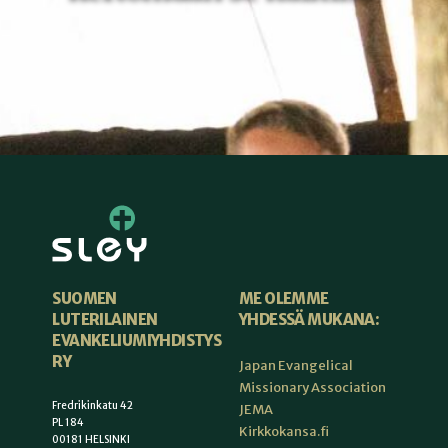
ME OLEMME
SUOMEN
YHDESSÄ MUKANA:
LUTERILAINEN
EVANKELIUMIYHDISTYS
RY
Japan Evangelical
Missionary Association
Fredrikinkatu 42
JEMA
PL 184
Kirkkokansa.fi
00181 HELSINKI