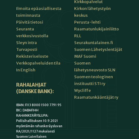
Kirkkopalvelut
Kirkon lähetystyön
Ilmoita epäasiallisesta
keskus
toiminnasta
Perusta-lehti
Päivitä tietosi
Raamatunlukijainliitto
Seuranta
RLL
verkkosivustolla
Seurakuntalainen.fi
Sleyn intra
Suomen Lähetyslentäjät
Turvaposti
MAF Suomi
Rekisteriseloste
Suomen
Verkkopalveluiden tila
lähetysneuvosto SLN
In English
Suomen teologinen
instituutti STI ry
RAHALAHJAT
Wycliffe
(DANSKE BANK):
Raamatunkääntäjät ry
IBAN: FI13 8000 1500 7791 95
BIC: DABAFIHH
RAHANKERÄYSLUPA:
Poliisihallituksen 10.9.2021
myöntämän rahankeräysluvan
RA/2021/1127 mukaisesti
Suomen Luterilainen