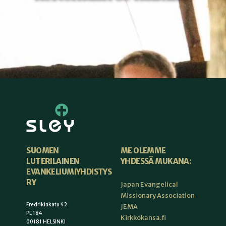
ME OLEMME
SUOMEN
YHDESSÄ MUKANA:
LUTERILAINEN
EVANKELIUMIYHDISTYS
RY
Japan Evangelical
Missionary Association
Fredrikinkatu 42
JEMA
PL 184
Kirkkokansa.fi
00181 HELSINKI