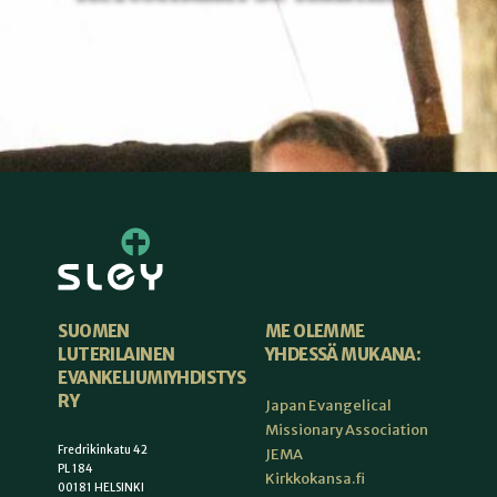
ME OLEMME
SUOMEN
YHDESSÄ MUKANA:
LUTERILAINEN
EVANKELIUMIYHDISTYS
RY
Japan Evangelical
Missionary Association
Fredrikinkatu 42
JEMA
PL 184
Kirkkokansa.fi
00181 HELSINKI