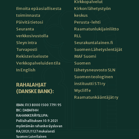
Kirkkopalvelut
Kirkon lähetystyön
Ilmoita epäasiallisesta
keskus
toiminnasta
Perusta-lehti
Päivitä tietosi
Raamatunlukijainliitto
Seuranta
RLL
verkkosivustolla
Seurakuntalainen.fi
Sleyn intra
Suomen Lähetyslentäjät
Turvaposti
MAF Suomi
Rekisteriseloste
Suomen
Verkkopalveluiden tila
lähetysneuvosto SLN
In English
Suomen teologinen
instituutti STI ry
RAHALAHJAT
Wycliffe
(DANSKE BANK):
Raamatunkääntäjät ry
IBAN: FI13 8000 1500 7791 95
BIC: DABAFIHH
RAHANKERÄYSLUPA:
Poliisihallituksen 10.9.2021
myöntämän rahankeräysluvan
RA/2021/1127 mukaisesti
Suomen Luterilainen