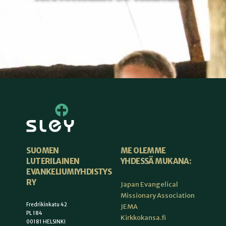
ME OLEMME
SUOMEN
YHDESSÄ MUKANA:
LUTERILAINEN
EVANKELIUMIYHDISTYS
RY
Japan Evangelical
Missionary Association
Fredrikinkatu 42
JEMA
PL 184
Kirkkokansa.fi
00181 HELSINKI